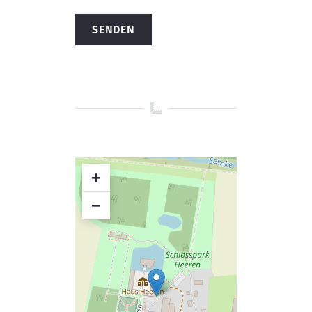
Alternative:
+
−