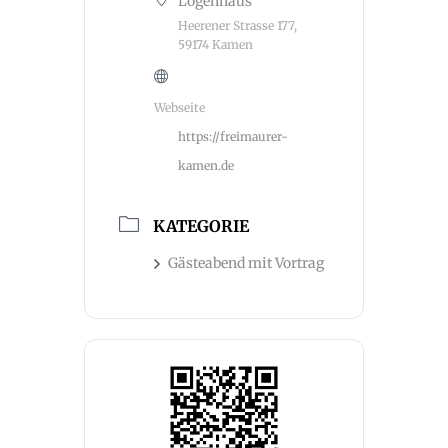
Logenhaus
Heerener Strasse 177,
59174 Kamen
Webseite
https://freimaurer-
kamen.de
KATEGORIE
Gästeabend mit Vortrag