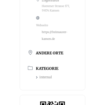
Logenhaus
Heerener Strasse 177,
59174 Kamen
Webseite
https://freimaurer-
kamen.de
ANDERE ORTE
KATEGORIE
internal