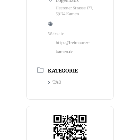
Logenhaus
Heerener Strasse 177,
59174 Kamen
Webseite
https://freimaurer-
kamen.de
KATEGORIE
TA0