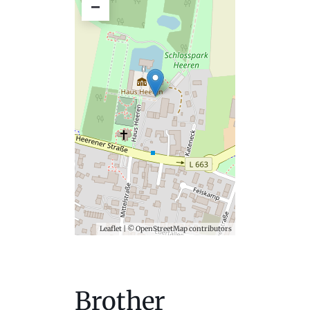
−
Leaflet
| ©
OpenStreetMap
contributors
Brother