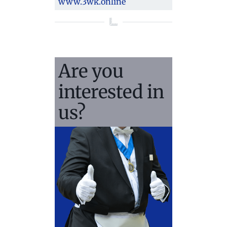
www.3wk.online
Are you
interested in
us?