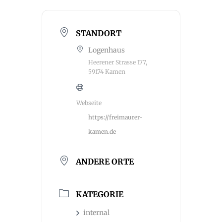
STANDORT
Logenhaus
Heerener Strasse 177,
59174 Kamen
Webseite
https://freimaurer-
kamen.de
ANDERE ORTE
KATEGORIE
internal