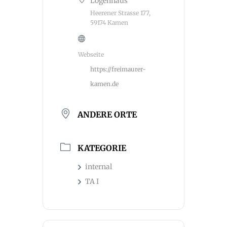
Logenhaus
Heerener Strasse 177,
59174 Kamen
Webseite
https://freimaurer-
kamen.de
ANDERE ORTE
KATEGORIE
internal
TA I