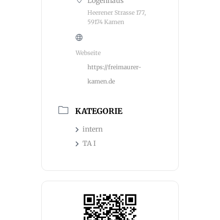
Logenhaus
Heerener Strasse 177,
59174 Kamen
Webseite
https://freimaurer-
kamen.de
KATEGORIE
intern
TA I