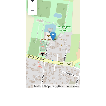
+
−
Leaflet
| ©
OpenStreetMap
contributors