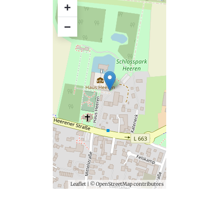
+
−
Leaflet
| ©
OpenStreetMap
contributors