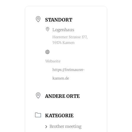
STANDORT
Logenhaus
Heerener Strasse 177,
59174 Kamen
Webseite
https://freimaurer-
kamen.de
ANDERE ORTE
KATEGORIE
Brother meeting